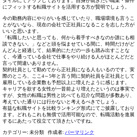
タイルにてアップしております。自身が就きたい職業・条件
にフィットする転職サイトを活用する方が賢明でしょう。
今の勤務内容にやりがいを感じていたり、職場環境も言うこ
とがないなら、現在の会社で正社員になることを志した方が
いいと思います。
「転職したいと思っても、何から着手すべきなのか誰にも相
談できない。」などと頭を悩ませている間に、時間だけがど
んどんと経過して、結果的にただの一歩も踏み出すことな
く、今通っている会社で仕事をやり続ける人がほとんどだと
言って間違いありません。
契約社員として勤めてから正社員になる人もいるのです。実
際のところ、ここ4～5年と言う間に契約社員を正社員として
雇用している企業数も予想以上に増えたように感じます。
キャリアを欲する女性が一昔前より増えたというのは事実で
すが、女性の転職は男性と比べても厄介な問題が多数あり、
考えていた通りには行かないと考えるべきでしょう。
有益な転職サイトを比較ランキング形式にてご披露しており
ます。どれもこれも無償で活用可能なので、転職活動を進展
するにあたって役立てて頂きたいですね。
カテゴリー: 未分類 作成者:
パーマリンク