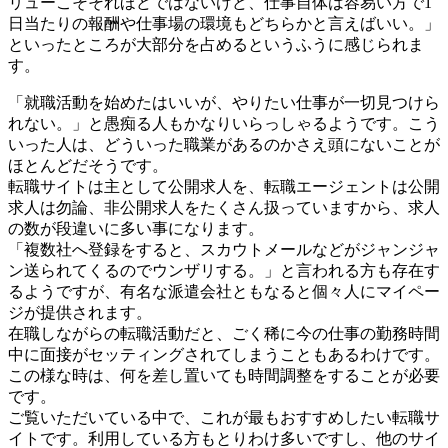
リューこそそれほどではないけど、仕事自体は容易い方で1
日当たりの報酬や仕事場の環境もどちらかと言えばいい。」
といったところが大部分を占めるというふうに感じられま
す。
「就職活動を始めたはいいが、やりたい仕事が一切見つけら
れない。」と愚痴る人もかなりいらっしゃるようです。こう
いった人は、どういった職業があるのかさえ頭にないことが
ほとんどだそうです。
転職サイトは主として公開求人を、転職エージェントは公開
求人は勿論、非公開求人をたくさん扱っていますから、求人
の数が段違いに多い事になります。
「複数社へ登録をすると、スカウトメールなどがジャンジャ
ン送られてくるのでウンザリする。」と言われる方も存在す
るようですが、有名な派遣会社ともなると個々人にマイペー
ジが提供されます。
在職しながらの転職活動だと、ごく稀に今の仕事の勤務時間
中に面接がセッティングされてしまうこともあるわけです。
この様な時は、何を差し置いても時間調整をすることが必要
です。
ご覧いただいている中で、これが最もおすすめしたい転職サ
イトです。利用している方もとりわけ多いですし、他のサイ