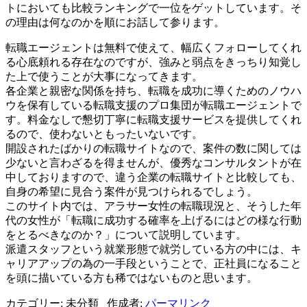
トにおいても比較ランキングで一位をゲットしています。そ
の理由は何なのかを順にお話して参ります。
転職エージェントは無料で使えて、幅広くフォローしてくれ
る心底頼れる存在なのですが、強みと弱点をきっちり知覚し
た上で使うことが大事になってきます。
各企業と親密な関係を持ち、転職を成功に導くためのノウハ
ウを保有している転職支援のプロ集団が転職エージェントで
す。料金なしで懇切丁寧に転職支援サービスを提供してくれ
るので、使わないともったいないです。
開設されたばかりの転職サイトなので、案件の数に関しては
少ないと言わざるを得ませんが、優秀なコンサルタントが在
中しておりますので、違う企業の転職サイトと比較しても、
自身の希望に見合う案件が見つけられるでしょう。
このサイト内では、アラサー女性の転職現況と、そうした年
代の女性が「転職に成功する確率を上げるにはどの様な行動
をとるべきなのか？」について説明しています。
派遣スタッフという就業形態で就労している方の中には、キ
ャリアアップの為の一手段ということで、正社員になること
を頭に描いている方も稀ではないものと思います。
カテゴリー: 未分類 作成者:
パーマリンク